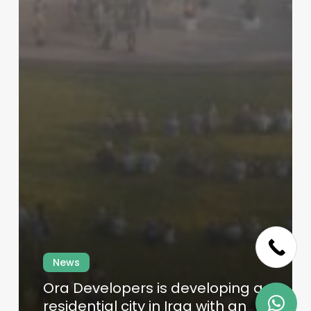
Skip
to
main
News
content
Ora Developers is developing a
residential city in Iraq with an