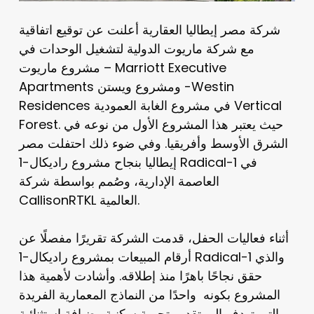
شركة مصر إيطاليا العقارية أعلنت عن توقيع اتفاقية
مع شركة ماريوت الدولية لتشغيل الوحدات في
مشروع ماريوت – Marriott Executive
Apartments ومشروع ويستن -Westin
Residences في مشروع الغابة العمودية Vertical
Forest. حيث يعتبر هذا المشروع الأول من نوعه في
الشرق الأوسط وأفريقيا. وفي ضوء ذلك احتفلت مصر
إيطاليا بنجاح مشروع راديكال-1 Radical-1 في
العاصمة الإدارية، وصُمم بواسطة شركة
CallisonRTKL العالمية.
أثناء فعاليات الحفل، قدمت الشركة تقريرًا مفصلًا عن
أرقام المبيعات بمشروع راديكال-1 Radical-1 والذي
حقق نجاحًا باهرًا منذ إطلاقه. وأشادت لأهمية هذا
المشروع بكونه واحدًا من النماذج المعمارية الفريدة
التي تهدف إلى تقديم تجربة سكنية وضيافة استثنائية