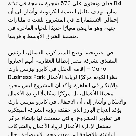
11.4 فدان وتحتوي على 570 شجرة مدمجة في ثلاثة
مبانٍ، بهدف تقليل البصمة الكربونية. وأشار إلى أن
إجمالي الاستثمارات في المشروع بلغت 5 مليارات
جنيه، وهو ما يضع معيارًا جديدًا للحياة الفاخرة في
منطقة الشرق الأوسط وأفريقيا.
في تصريحه، أوضح السيد كريم العسال، الرئيس
التنفيذي لشركة مصر إيطاليا العقارية، أنهم اختاروا
إقامة الحفل في كايرو بيزنس بارك – Cairo
Business Park نظرًا لكونه مركزًا لريادة الأعمال
والابتكار في القاهرة. وأكد أن المشروع ليس مجرد
مجمعًا للأعمال، بل مركزًا متكاملًا لريادة الأعمال
والابتكار. وأشار إلى أن الاحتفال في كايرو بيزنس بارك
يؤكد النجاح البارز الذي حققته رؤية الشركة المبتكرة
في تطوير المشروع، والتي سمحت لها بإنشاء مركز
مستقل لإدارة الأعمال لرواد الأعمال والشركات
الناشئة. بالإضافة إلى فندق مجهز لاستضافة رجال