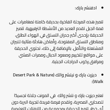
ادفنشر بارك:
تتميز هذه المرحلة الفاخرة بحديقة كاملة لمغامرات على
قمة الجبل تقدم العديد من الأنشطة الترفيهية. تتميز
الحديقة بإحدى أكبر جدران التسلق في الهواء الطلق،
ومناطق التسلق المفتوحة، وأماكن هادئة مثالية للنيران
المشتعلة والتأمل. بالإضافة إلى ذلك، تحتوي الحديقة
على مواقع للتخييم وصعود الحبال وممرات المشي
ومرافق ركوب الدراجات الجبلية.
ديزرت بارك و نيتشر والك (Desert Park & Nature
Walk):
تعتبر ديزرت بارك و نتشر والك في المونت جلالة تجسيدًا
للصحاري المصرية، وتقدم فرصة فريدة لتجربة البرية دون
أي خطر. تتميز الحديقة بمجموعة من اللافتات التعليمية