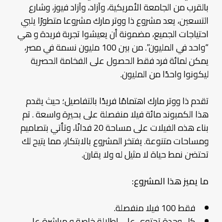
بالقرب من الجامعة الأمريكية، وآزاد، وآزاد فيوز، وشارع
التسعين، يعد مشروع ذا ووتر مارك مشروعا متطورًا يلبي
احتياجات الجميع، مضمونة أن يعيشوا تجربة فريدة و هي
“واحد في المليون”. من بين 100 مليون نسمة في مصر،
يمكن لمائة فرد فقط الحصول على الفخامة الحصرية
ليكونوا واحدًا من المليون.
تقدم ذا ووتر مارك اهتمامًا فريدًا بالتفاصيل؛ حيث يقدم
هذا الكمبوند مائة فيلا منفصلة على بحيرة واسعة . تم
بناء هذه الفيلات على مساحة 20 فدانًا، وتأتي بتصاميم
ومساحات متنوعة. يفتخر المشروع بالابتكار، مما يتيح لك
تحتضن نمط حياة لا مثيل له ولا يقارن.
ما يميز هذا المشروع:
فقط 100 فيلا منفصلة.
كل وحدة تحتوي على إطلالة خاصة و مباشرة على