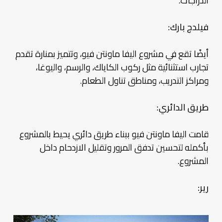
الدراجات.
فيلدج بارك:
أيضًا تقع في مشروع اليفا ماونتن فيو، وتتميز بمنارة تقدم
تجارب استثنائية مثل ركوب الكاياك، والرسم، واليوغا،
ومراكز التدريب، ومناطق تناول الطعام.
طريق الدائري:
قامت اليفا ماونتن فيو ببناء طريق دائري يحيط بالمشروع
بأكمله لتحسين تدفق المرور وتقليل الازدحام داخل
المشروع.
رير: