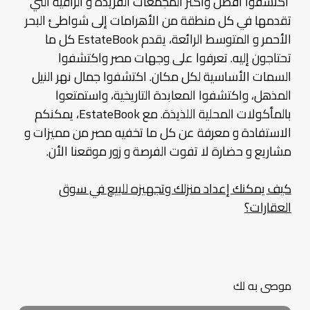
اكتشفوا أفضل وأكثر المجمعات الفريدة و الراقية التي
تقدمها في كل منطقة من الأهرامات إلى شواطئ البحر
الأحمر و المتوسط الرائعة، يقدم EstateBook كل ما
تحتاجون إليه. تعرفوا على وجهات مصر واكتشفوا
السمات الأساسية لكل مكان. اكتشفوا جمال نهر النيل
المذهل، واكتشفوا المعابدة التاريخية، واستمتعوا
بالمأكولات المحلية اللذيذة. مع EstateBook، يمكنكم
الاستفادة و معرفة عن كل ما تخفيه مصر من مميزات و
مشاريع و حضارة لا تفوت الفرصة و زور موقعنا الأن.
كيف يمكنك إعداد منزلك وتجهيزه للبيع في سوق
العقارات؟
موصى به لك