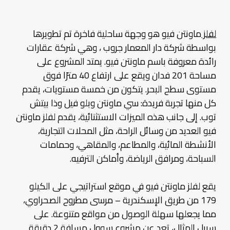
لفلز
ماونتن فيو هو وجهة ساحلية فاخرة تم تطويرها
بواسطة شركة دار المعمار جروب ، وهي شركة عقارات
رائدة معروفة باسم ماونتن فيو. يمتد المشروع على
مساحة 201 فدان ويقع على ارتفاع 40 مترًا فوق
مستوى سطح البحر. يتكون من خمسة مستويات، يقدم
كل منها تجربة فريدة: سي ماونتن وبلو فيل وذا بيتش
توب. إلى جانب هذه الميزات الاستثنائية، يقدم لفلز ماونتن
فيو العديد من وسائل الراحة، مثل المحلات التجارية،
الأنشطة المائية، والمطاعم، والمقاهي، وحمامات
السباحة، ومرافق الرياضة، وأماكن الترفيه.
يقع لفلز ماونتن فيو في موقع استراتيجي على الكيلو
179 من طريق الإسكندرية – مرسى مطروح الصحراوي،
مما يجعلها سهلة الوصول من مواقع متنوعة. على
سبيل المثال، تعد عن مشروع سوول مسافة 2 دقيقة