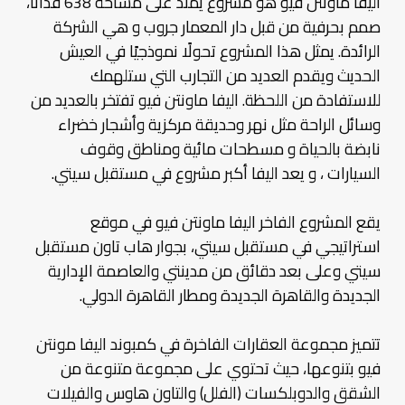
اليفا ماونتن فيو هو مشروع يمتد على مساحة 638 فدانًا،
صمم بحرفية من قبل دار المعمار جروب و هي الشركة
الرائدة. يمثل هذا المشروع تحولًا نموذجيًا في العيش
الحديث ويقدم العديد من التجارب التي ستلهمك
للاستفادة من اللحظة. اليفا ماونتن فيو تفتخر بالعديد من
وسائل الراحة مثل نهر وحديقة مركزية وأشجار خضراء
نابضة بالحياة و مسطحات مائية ومناطق وقوف
السيارات ، و يعد اليفا أكبر مشروع في مستقبل سيتي.
يقع المشروع الفاخر اليفا ماونتن فيو في موقع
استراتيجي في مستقبل سيتي، بجوار هاب تاون مستقبل
سيتي وعلى بعد دقائق من مدينتي والعاصمة الإدارية
الجديدة والقاهرة الجديدة ومطار القاهرة الدولي.
تتميز مجموعة العقارات الفاخرة في كمبوند اليفا مونتن
فيو بتنوعها، حيث تحتوي على مجموعة متنوعة من
الشقق والدوبلكسات (الفلل) والتاون هاوس والفيلات