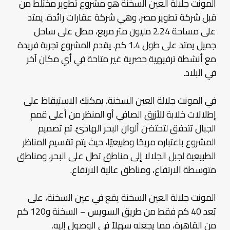
المونت جلالة العين السخنة هو مشروع تطوير مختلط من
قبل شركة تطوير مصر، وهي شركة عقارات رائدة. يمتد
على مساحة 2.24 مليون متر مربع، مطل على ساحل
جميل يمتد على طول 1.4 كم. يقدم المشروع تجربة فريدة
مع أنشطة ترفيهية حصرية غير متاحة في أي مكان آخر
في البلاد.
في المونت جلالة العين السخنة، يمكنك الاستيقاظ على
إطلالات خلابة للأزرق الصافي أو المنظر من أعلى قمم
الجبال تتدفق لتحتضن ألوان البحر الهادئ. تم تصميم
المشروع باعتباره مريحًا وطبيعيًا، حيث يتم تقسيم المناظر
الطبيعية لجبل الجلالا إلى مناطق تطل على البحر، ومناطق
متوسطة الارتفاع، ومناطق عالية الارتفاع.
المونت جلالة العين السخنة يقع في عين السخنة، على
بُعد 40 كم فقط من طريق السويس – السخنة و120 كم
من القاهرة، مما يجعله سهلاً في الوصول إليه.