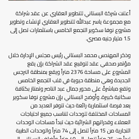
أعلنت شركة البستاني للتطوير العقاري عن عقد شراكة
مع مجموعة ياسر عبدالله للتطوير العقاري لإنشاء وتطوير
مشروع نوفا سكوير التجمع الخامس باستثمارات تصل إلى
1.5 مليار جنيه مصري.
وذكر المهندس محمد البستاني رئيس مجلس الإدارة خلال
مؤتمر صحفي عقد لتوقيع عقد الشراكة بإن يقع
المشروع على مساحة 2376 متراً ويقع بمنطقة النرجس
الجديدة وهي منطقة حيوية في قلب التجمع الخامس
وتقع مباشرةً على محور جمال عبد الناصر وتمتاز بكثافة
سكانية كبيرة. وأوضح البستاني بإن مشروع نوفا سكوير
يعد فرصة استثمارية رائعة حيث تتوفر العديد من
المساحات المختلفة للوحدات لتناسب جميع احتياجات
العملاء وقدراتهم الشرائية حيث تبدأ مساحات الوحدات
التجارية من 15 متراُ لتصل إلى 74 متراً والوحدات الطبية
تبداً من 25 متراً لتصل إلى 40 متراً. وأضاف البستاني إلى