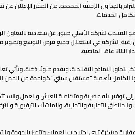
تزام بالجداول الزمنية المحددة. من المقرر الإعلان عن 
تكامل الخدمات.
 المنتدب لشركة الأهلي صبور، عن سعادته بالتعاون الو
عن رغبة الشركة في استغلال جميع فرص التوسع وتطوير 
ماضية.
تجاوز النماذج التقليدية، ويقدم حلولًا ذكية. ويأتي تعا
ا الكامل بأهمية “مستقبل سيتي” كواحدة من المدن الود
إلى توفير بيئة عصرية ومتكاملة للعيش والعمل والاستث
والمناطق التجارية والتجارية، والمنشآت الترفيهية وال
ية مبتكرة تلبي احتياجات العملاء وتتميز بالجودة وال