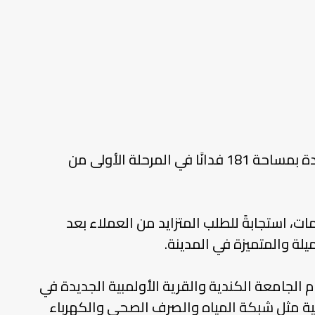
قامت شركة “الأهلي صبور” بتوقيع اتفاقية مع “ميدار” للاستثمار والتنمية العمرانية لتطوير قطعة أرض جديدة بمساحة 181 فدانًا في المرحلة الأولى من
، استجابةً للطلب المتزايد من العملاء بعد
لة والمتميزة في المدينة.
الجامعة الكندية والقرية الأولمبية الجديدة في
مرافق الأساسية مثل شبكة المياه والصرف الصحي والكهرباء