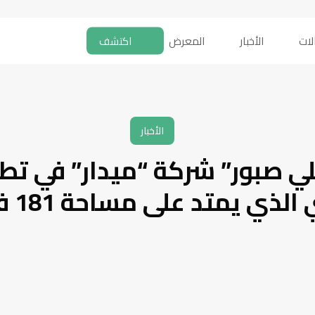
لات
الأخبار
المعرض
اكتشف
الأخبار
لي صبور” شركة “ميدار” في تط
لذي يمتد على مساحة 181 فدانا.