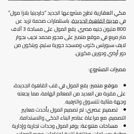
مكي العقارية
تطرح مشروعها الجديد “جاردينيا بلازا مول”
في
مدينة القاهرة الجديدة
، باستثمارات ضخمة تزيد عن
800 مليون جنيه مصري. يقع المول على مساحة 3 آلاف
متر مربع في موقع متميز على محور محمد نجيب بجوار
لايف سبورتس كلوب ومسجد حورية سليم، ويتكون من
دور أرضي ودورين مكررين.
مميزات المشروع:
موقع متميز:
يقع المول في قلب القاهرة الجديدة،
على مقربة من العديد من المعالم الهامة، مما يجعله
وجهة مثالية للتسوق والترفيه.
تصميم عصري:
تم تصميم المول بأحدث معايير
التصميم، مع مراعاة عناصر البناء الذكي والاستدامة.
مساحات متنوعة:
يوفر المول وحدات تجارية وإدارية
وطبية بمساحات مختلفة لتلبية احتياجات جميع العملاء.