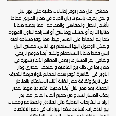
ممشى اهل مصر يوفر إطلالات خلابة على نهر النيل،
والذي يعرف بإسم شريان الحياة في مصر. الطريق محاط
بأشجار النخيل والمقاهي والمطاعم ، مما يجعله مكانا
مثاليا للتنزه أو لعشاء رومانسي أو استراحة لتناول القهوة.
كما يتم الحفاظ على المسار جيدا، مما يوفر مساحة آمنة
ويمكن الوصول إليها ليستمتع بها الناس. ممشى النيل
ليس فقط مكانا للاستجمام ولكنه أيضا موقع تاريخي
وثقافي. يمر المسار عبر بعض المعالم الأكثر شهرة في
مصر، بما في ذلك برج القاهرة والمتحف المصري ودار
الأوبرا في القاهرة. توفر هذه المعالم للزوار فرصة للتعرف
على تاريخ وثقافة مصر الغنية أثناء الاستمتاع بالمناظر
الجميلة. يعد ممر النيل أيضا محركا اقتصاديا مهما لمصر.
يجذب المسار السياح من جميع أنحاء العالم، مما يدر
إيرادات للشركات المحلية مثل الفنادق والمطاعم ومحلات
بيع التذكارات. تساعد هذه الإيرادات في دعم الاقتصاد
المحلي وخلق فرص عمل للناس في المنطقة.