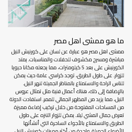
ما هو ممشى اهل مصر
ممشى اهل مصر هو عبارة عن لسان على كورنيش النيل
مباشرة ومسرح مكشوف للحفلات والمناسبات. يمتد
الكورنيش على بعد 5 كيلومترات، مما يجعله مكانا حيويا
للزوار. على طول الطريق، توجد كراسي عامة حيث يمكن
للناس الراحة والاستمتاع بالمناظر الجميلة لنهر النيل.
بالإضافة إلى ذلك، هناك أعمال فنية مثل تمثال عروس
النيل، مما يزيد من المظهر الجمالي للممر. استفادت الدولة
من المساحات المفتوحة من خلال تركيب إضاءة مميزة
تعرض جمال المشي ليلا. يمكن للزوار التنزه على طول
الطريق والاستمتاع بالأجواء الساحرة التي أنشأتها
الأضواء الجميلة. واحدة من أكثر مميزات كورنيش النيل