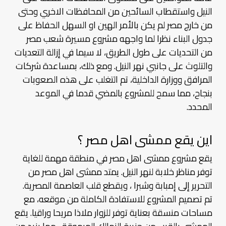
النيل واستقطاب السائحين من المحافظات الاخري وحتى
من خارج مصر لم يكن بالأمر الهين او السهل الحفاظ على
جدول البناء نظرا لما واجهه مشروع مسيرة شعب مصر
من التحديات على طول الطريق، لا سيما في إزالة التعديات
والتلوث على جانبي نهر النيل. ومع ذلك، بمساعدة شركات
المرافق ووزارة الداخلية، تم التغلب على هذه الصعوبات
بنجاح، مما سمح للمشروع بالمضي قدما في الموعد
المحدد.
اين يقع ممشى اهل مصر ؟
يقع مشروع ممشى اهل مصر في منطقة مهمة للغاية
توفر مناظر خلابة لنهر النيل. يمتد ممشى اهل مصر من
التحرير إلى إمبابة وشبرا ، ويقطع قلب العاصمة المصرية.
تم تصميم المشروع للاستفادة الكاملة من موقعه، مع
مساحات منسقة بعناية توفر للزوار ملاذا مريحا وراقيا. يقع