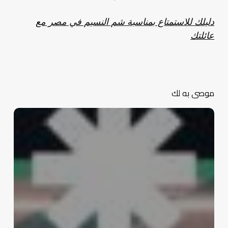
دليلك للاستمتاع بمناسبة شم النسيم في مصر مع
عائلتك
موصى به لك