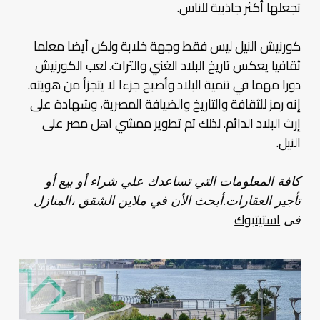
تجعلها أكثر جاذبية للناس.
كورنيش النيل ليس فقط وجهة خلابة ولكن أيضا معلما
ثقافيا يعكس تاريخ البلاد الغني والتراث. لعب الكورنيش
دورا مهما في تنمية البلاد وأصبح جزءا لا يتجزأ من هويته.
إنه رمز للثقافة والتاريخ والضيافة المصرية، وشهادة على
إرث البلاد الدائم. لذلك تم تطوير ممشي اهل مصر على
النيل.
كافة المعلومات التي تساعدك علي شراء أو بيع أو
تأجير العقارات.أبحث الأن في ملاين الشقق ،المنازل
استيتبوك
فى