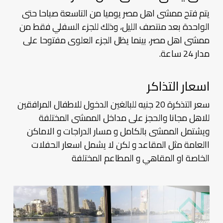
يتم فتح ممشى اهل مصر يوميا من التاسعة صباحا حتى
الواحدة بعد منتصف الليل، وذلك للجزء السفلي فقط من
ممشى اهل مصر، بينما يظل الجزء العلوى مفتوحا على
مدار 24 ساعة.
اسعار التذاكر
سعر التذكرة 20 جنيه للبالغين الدخول للاطفال المرافقين
للاهل مجانا والحجز على مداخل الممشى المختلفة
ويشتمل الممشى بالكامل و مسار الدراجات و الاماكن
االعامة مثل المقاعد و لكن لا يشمل اسعار الحفلات
الخاصة او المقاهي و المطاعم المختلفة