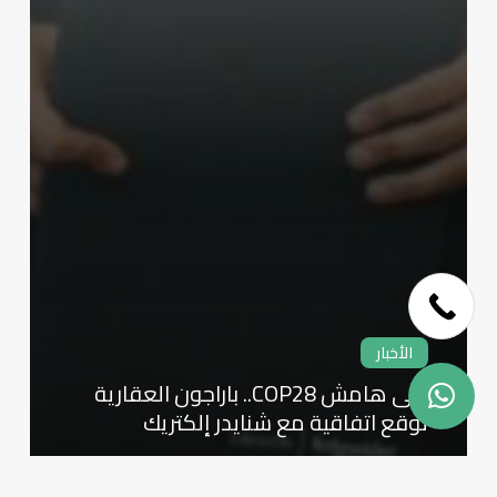
Skip
to
main
content
الأخبار
على هامش COP28.. باراجون العقارية
توقع اتفاقية مع شنايدر إلكتريك