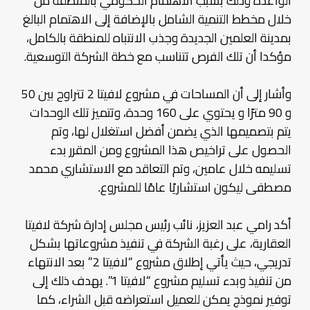
الواعدة وذلك بسبب الاهتمام الحكومي بالمنطقة من
خلال مخطط التنمية الشامل بالإضافة إلى الاهتمام البالغ
بمدينة العلمين الجديدة وجذب الانتباه للمنطقة بالكامل،
مؤكدا أن تلك الفرص تتناسب مع خطة الشركة التوسعية.
وأشار إلى أن المساحات في مشروع لافيتا 2 تتراوح بين 50
و 90 مترًا و يحتوي على 160 وحدة، وتتميز تلك الوحدات
يتم بتصميمها الذي يضمن أفضل استغلال لها، وتم
الحصول على تراخيص هذا المشروع ومن المقرر بدء
تسليمه خلال عامين، وتم التعاقد مع الاستشاري محمد
مصطفى ليكون استشاريًا عامًا للمشروع.
أكد رامي عبد العزيز، نائب رئيس مجلس إدارة شركة لافيتا
العقارية، على رغبة الشركة في تنفيذ مشروعاتها بشكل
تدريجي، حيث يأتي إطلاق مشروع “لافيتا 2” بعد الانتهاء
من تنفيذ وبدء تسليم مشروع “لافيتا 1”. يهدف ذلك إلى
توفير نموذج يمكن للعميل استعراضه قبل الشراء، كما