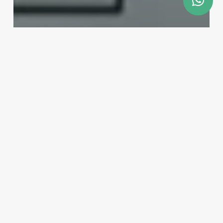
Skip
to
main
content