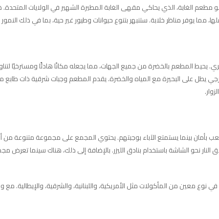
يقة هو مطعم الغابة، الذي يحاكي مقهى الغابة المطيرة الشهير في الولايات الم
 مما يوفر مناظر خلابة. ستنبهر بتنوع حيوانات وطيور غير حية، بما في ذلك النمور و
حيط المطعم بالخضرة من جميع الجهات، مما يجعله مكانًا هادئًا ومسترخيًا لتناول
طل على البحيرة مع المياه والخضرة. يقدم المطعم وجبات شرقية ذات طابع مصري
وار.
بأمان بينما يستمتع الآباء بوجبتهم. يحتوي المجمع على مجموعة متنوعة من ألعاب
النار نحو الشاشة باستخدام بنادق الليزر. بالإضافة إلى ذلك، هناك سينما تعرض مج
ع معين من المأكولات مثل الأمريكية، واللبنانية، والشرقية، والإيطالية. مع وجود