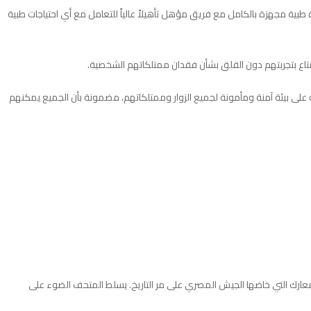
لك، يوجد في الحديقة عيادة طبية مجهزة بالكامل مع فريق مؤهل تأهيلاً عالياً للتعامل مع أي احتياجات طبية
متاع بتجربتهم دون القلق بشأن فقدان ممتلكاتهم الشخصية.
ديقة على بيئة آمنة ومأمونة لجميع الزوار وممتلكاتهم، مضمونة بأن الجميع يمكنهم
عارك التي خاضها الجيش المصري على مر التاريخ. يسلط المتحف الضوء على