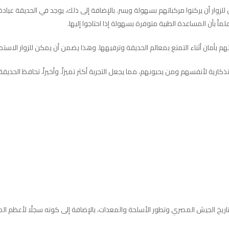
 السيارات في الحديقة تكفي لـ 400 سيارة، حتى يمكن للزوار أن يركنوا مركباتهم بسهولة ويسر. بالإضافة إلى ذ
ماً بأن المساعدة الطبية متوفرة بسهولة إذا احتاجوا إليها.
 بأمان أثناء التمتع بمعالم الحديقة وترفيهها. وهذا يضمن أن يمكن للزوار الاست
لتذكارية لأنفسهم ومن يحبونهم، مما يجعل التجربة أكثر تميزاً. وأخيراً، تحافظ الح
ريخ الجيش المصري وتطور الأسلحة والمعدات، بالإضافة إلى كونه سجلًا لأعظم الم