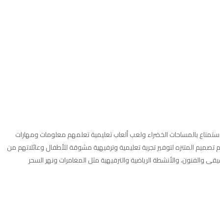
ئلات، حيث يمكنهم الاستمتاع بالمساحات الخضراء ولعب ألعاب تعليمية تعلمهم معلومات ومهارات
متنزه على نماذج مصغرة لمكتبة الإسكندرية، وحديقة حيوان الجيزة، والمتحف الحربي، بالإضافة إلى مساحات خضراء أخرى على مساحة 35 فدانًا. تم تصميم المتنزه لتوفير تجربة تعليمية وترفيهية مشوقة للأطفال وعائلاتهم من
قى والفنون، والأنشطة الرياضية والترفيهية مثل المغامرات ونهر السحر