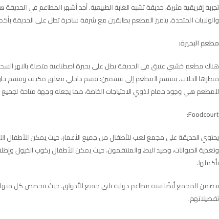
تجربة إفريقية مثيرة، حديقة تشبه الغابة الطبيعية. أحد أشهر المطاعم في الحد
والولايات المتحدة. يتميز المطعم بطابقين مع شرفة ساحرة تطل على الحديقة بأكملها،
مطعم البحيرة:
هناك مطعم خشبي عتيق في الحديقة يطل على بحيرة اصطناعية متصلة بالنهر السحري. ي
منظرها الخلاب. ينقسم المطعم إلى قسمين: قسم داخلي مغلق مكيف وقسم خارجي ي
للمطعم هي وجود حمام لذوي الاحتياجات الخاصة، مما يجعله وجهة متاحة لجميع الز
Foodcourt:
يحتوي الحديقة على مجمع لعب للأطفال من جميع الأعمار، حيث يمكن للأطفال اللعب 
وتغذية الحيوانات، وصيد البط، والمنتقمون، حيث يمكن للأطفال ركوب الخيول وإطلاق 
بأكملها.
يتضمن المجمع أيضًا ستة مطاعم دولية تلبي جميع الأذواق، حيث تتخصص كل منها في نو
تفضيلاتهم.