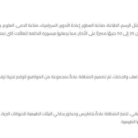
 من سن 6 سنوات، تغطي مصالح متنوعة مثل الرسم، الطباعة، صناعة العطور، إعادة التدوير، السيراميك،
لًا.
اب والجذبات. تم تصميم المنطقة عادةً بمجموعة من المواضيع لتوفير تجربة ترفيهية 
تميز المنطقة عادةً بتضاريس وديكور يحاكي البيئات الطبيعية للحيوانات البرية، م
 الطبيعية.