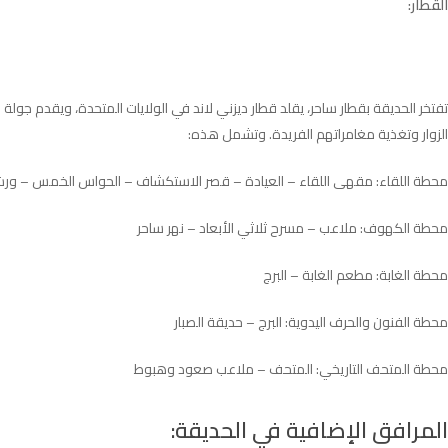
القطار:
تفتخر الحديقة بقطار ساحر، يقلد قطار ديزني لاند في الولايات المتحدة، ويقدم جول
الزوار وتغذية مغامراتهم الفريدة. وتشمل هذه:
محطة اللقاء: مقهى اللقاء – العيادة – قصر الاستكشاف – الحواس الخمس – ورش 
محطة الكهوف: ملاعب – مسرح ثلاثي الأبعاد – نهر ساحر
محطة الغابة: مطعم الغابة – البرج
محطة الفنون والحرف اليدوية: البرج – حديقة الصبار
محطة المتحف التاريخي: المتحف – ملاعب صعود وهبوط
المرافق الإضافية في الحديقة: