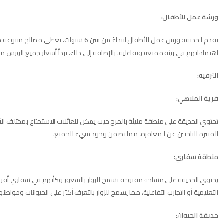
ورشة عمل للأطفال:
تقدم الحديقة ورش عمل للأطفال ابتداءً
اهتماماتهم في بيئة ممتعة وتفاعلية. بالإضافة إلى ذلك، تبدأ أسعار جميع الورش من 35 إلى 50 جنيهًا مصريًا على الأكثر، مما يجعلها ميسورة التكلفة للعائلات التي تمتلك أطفا
الترفيه:
قرية الملاهي:
تحتوي الحديقة على منطقة مليئة بالمرح حيث يمكن للعائلات الاستمتاع بمختلف الألع
المثيرة للباحثين عن المغامرة، مما يضمن وجود شيء للجميع.
منطقة سفاري:
يحتوي الحديقة على مساحة مفتوحة تسمح للزوار بالشعور وكأنهم في سفاري أفريقي. ت
التعليمية أو التجارب التفاعلية، مما يسمح للزوار بالتعرف أكثر على الحيوانات ومواطنها
حديقة الحيوان: