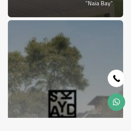
“Naia Bay”
Skip
to
main
content