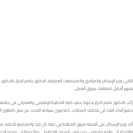
التقى وزير الإسكان والمرافق والمجتمعات العمرانية، الدكتور عاصم الجزار، بالدك
بفهم أفضل لمتطلبات سوق العمل.
رحَّب الدكتور عاصم الجزار بدعوة عميد كلية التخطيط الإقليمي والعمراني في جامع
جميع أنحاء البلاد في مختلف المجالات. كما ينوي سيادته التحدث عن سبل التعاون 
أكد وزير الإسكان على أهمية منهج التخطيط في حياة كل فرد والمجتمع بأكمله، م
والأفكار إلى واقع ملموس، حيث يلعب المنهج التخطيطي دورًا حيويًا في توجيه الجه