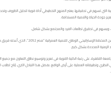
لتي تسهم في تحقيقها. يعتبر المنهج التخطيطي أداة قوية لتحليل الظروف وتحديد الخ
ز جودة الحياة والتنمية المستدامة.
حة، ويسهم في تحقيق تطلعات الفرد والمجتمع بشكل شامل.
مشددًا على أن النهضة العمرانية التي تشهدها مصر ح
 الزمنية المحددة بشكل كبير.
جامعة القاهرة، على رغبة الكلية القوية في تعزيز وتوسيع نطاق التعاون مع جمي
مي النظري وتطبيقاته العملية على أرض الواقع. بفضل هذا التبادل الثري، يُتاح لط
Skip
to
main
content