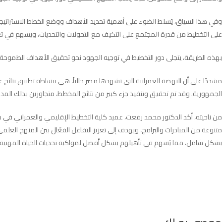
وفي هذا السياق، يُسلط الضوء على أهمية تحديد الأهداف ووضع الخطط الاستراتيجية ا
على التخطيط من قدرة المجتمع على التكيف مع التحولات والتحديات، ويسهم في تعزي
بهذه الطريقة، يتجلى دور التخطيط في توجيه الجهود نحو تحقيق الأهداف الطمو
الجمهورية. وقد تم تحقيق وتنفيذ جزء كبير من نتائج المخطط، متجاوزين بذلك المدد
من ناحيته، أكد الدكتور محمد رفعت، عميد كلية التخطيط الإقليمي والعمراني في 
متنوعة من المبادرات والبرامج، ويهدف إلى تعزيز التفاعل الفعّال بين المنهج العل
بشكل شامل، مما يُسهم في تأهيلهم بشكل أفضل لمواكبة تحديات الحياة المهنية.