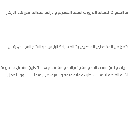
طوات العملية الضرورية لتنفيذ المشاريع والبرامج بفعالية. يُعزز هذا التركيز
الياً، هي ببساطة تطبيق نتائج عن المخطط الإستراتيجي الوطني للتنمية العمرانية “مصر 2052″، الذي أعدته فريق متميز من المخططين المصريين وتبناه سيادة الرئيس عبدالفتاح السيسي، رئيس
ع الجهات والمؤسسات الحكومية وغير الحكومية. يتسع هذا التعاون ليشمل مجموعة
لاب الكلية الفرصة لاكتساب تجارب عملية قيمة والتعرف على متطلبات سوق العمل